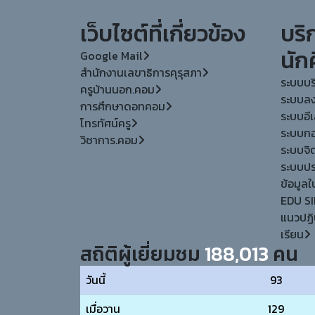
เว็บไซต์ที่เกี่ยวข้อง
บริ
นัก
Google Mail
สำนักงานเลขาธิการคุรุสภา
ระบบบร
ครูบ้านนอก.คอม
ระบบลง
การศึกษาดอทคอม
ระบบอีเล
โทรทัศน์ครู
ระบบกอง
วิชาการ.คอม
ระบบจิ
ระบบประ
ข้อมูล
EDU SI
แนวปฏิ
เรียน
สถิติผู้เยี่ยมชม
188,013
คน
วันนี้
93
เมื่อวาน
129