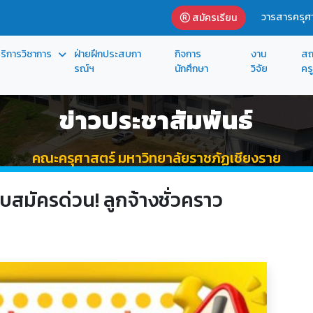
วารสารครุศา
สมัครเรียน
ริการวิชาการ
ฝ่ายฝึกประสบกา
กิจการ
งาน
สถ
รณ์ฯ
นักศึกษา
วิจัย
ครู
ข่าวประชาสัมพันธ์
คณะครุศาสตร์ มหาวิทยาลัยราชภัฏเชียงราย
บสมัครด่วน! ลูกจ้างชั่วคราว