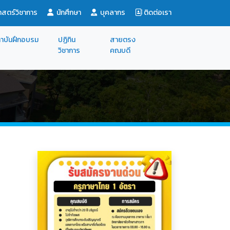
สตร์วิชาการ
นักศึกษา
บุคลากร
ติดต่อเรา
าบันฝึกอบรม
ปฏิทิน
สายตรง
วิชาการ
คณบดี