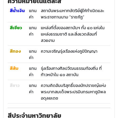
ความหมายในแต่ละสี
สีน้ำเงิน
แทน
สถาบันพระมหากษัตริย์ผู้ให้กำเนิดและ
ค่า
พระราชทานนาม “ราชภัฏ”
สีเขียว
แทน
แหล่งที่ตั้งของสถาบันฯ ทั้ง ๔๐ แห่งใน
ค่า
แหล่งธรรมชาติ และสิ่งแวดล้อมที่
สวยงาม
สีทอง
แทน
ความเจริญรุ่งเรืองแห่งภูมิปัญญา
ค่า
สีส้ม
แทน
รุ่งเรืองทางศิลปวัฒนธรรมท้องถิ่น ที่
ค่า
ก้าวหน้าใน ๔๐ สถาบัน
สีขาว
แทน
ความคิดอันบริสุทธิ์ของนักปราชญ์แห่ง
ค่า
พระบาทสมเด็จพระปรมินทรมหาภูมิพล
อดุลยเดช
สีประจำมหาวิทยาลัย