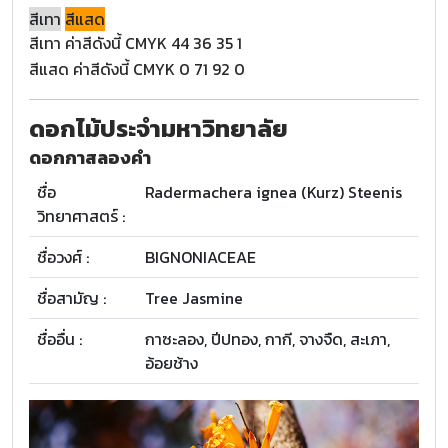
สีเทา
สีแสด
สีเทา ค่าสีดังนี้ CMYK 44 36 35 1
สีแสด ค่าสีดังนี้ CMYK 0 71 92 0
ดอกไม้ประจำมหาวิทยาลัย
ดอกกาสลองคำ
ชื่อ
Radermachera ignea (Kurz) Steenis
วิทยาศาสตร์ :
ชื่อวงศ์ :
BIGNONIACEAE
ชื่อสามัญ :
Tree Jasmine
ชื่ออื่น :
กาซะลอง, ปีปทอง, กากี, จางจืด, สะเภา,
อ้อยช้าง