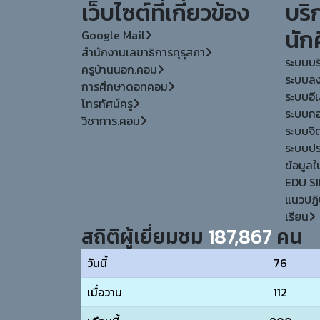
เว็บไซต์ที่เกี่ยวข้อง
บริ
นัก
Google Mail
สำนักงานเลขาธิการคุรุสภา
ระบบบร
ครูบ้านนอก.คอม
ระบบลง
การศึกษาดอทคอม
ระบบอีเล
โทรทัศน์ครู
ระบบกอง
วิชาการ.คอม
ระบบจิ
ระบบประ
ข้อมูล
EDU SI
แนวปฏิ
เรียน
สถิติผู้เยี่ยมชม
187,867
คน
วันนี้
76
เมื่อวาน
112