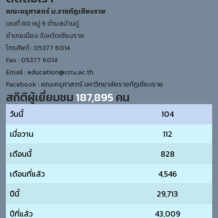
คณะครุศาสตร์ ม.ราชภัฏเชียงราย
เลขที่ 80 หมู่ 9 ตำบลบ้านดู่
อำเภอเมือง จังหวัดเชียงราย
โทรศัพท์ : 05377 6014
Fax : 05377 6014
Email :
education@crru.ac.th
Facebook :
คณะครุศาสตร์ มหาวิทยาลัยราชภัฏเชียงราย
สถิติผู้เยี่ยมชม
187,895
คน
วันนี้
104
เมื่อวาน
112
เดือนนี้
828
เดือนที่แล้ว
4,546
ปีนี้
29,713
ปีที่แล้ว
43,009