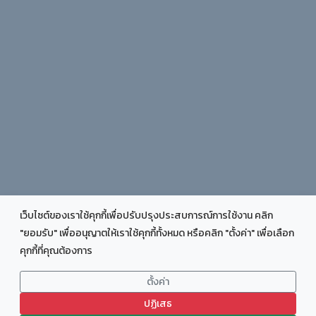
เว็บไซต์ของเราใช้คุกกี้เพื่อปรับปรุงประสบการณ์การใช้งาน คลิก
"ยอมรับ" เพื่ออนุญาตให้เราใช้คุกกี้ทั้งหมด หรือคลิก "ตั้งค่า" เพื่อเลือก
คุกกี้ที่คุณต้องการ
COPYRIGHT © 2025 FACULTY OF EDUCATION CHIANG RAI
RAJABHAT UNIVERSITY - ALL RIGHTS RESERVED.
ตั้งค่า
DESIGN:
TEMPLATEMO
DISTIBUTED BY:
THEMEWAGON
DEV BY : PU@J_CRRU
ปฏิเสธ