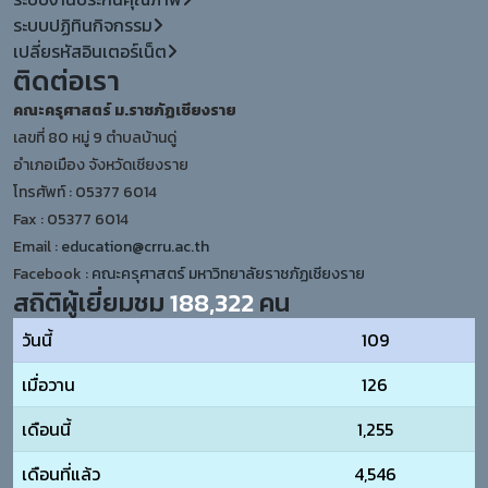
ระบบปฏิทินกิจกรรม
เปลี่ยรหัสอินเตอร์เน็ต
ติดต่อเรา
คณะครุศาสตร์ ม.ราชภัฏเชียงราย
เลขที่ 80 หมู่ 9 ตำบลบ้านดู่
อำเภอเมือง จังหวัดเชียงราย
โทรศัพท์ : 05377 6014
Fax : 05377 6014
Email :
education@crru.ac.th
Facebook :
คณะครุศาสตร์ มหาวิทยาลัยราชภัฏเชียงราย
สถิติผู้เยี่ยมชม
188,322
คน
วันนี้
109
เมื่อวาน
126
เดือนนี้
1,255
เดือนที่แล้ว
4,546