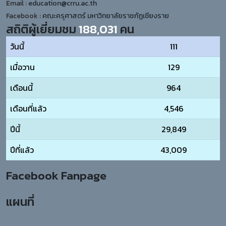
Email :
education@crru.ac.th
Facebook :
คณะครุศาสตร์ มหาวิทยาลัยราชภัฏเชียงราย
สถิติผู้เยี่ยมชม
188,031
คน
วันนี้
111
เมื่อวาน
129
เดือนนี้
964
เดือนที่แล้ว
4,546
ปีนี้
29,849
ปีที่แล้ว
43,009
Facebook Fanpage
แผนที่