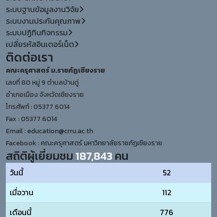
ระบบฐานข้อมูลงานวิจัย
ระบบงานประกันคุณภาพ
ระบบปฏิทินกิจกรรม
เปลี่ยรหัสอินเตอร์เน็ต
ติดต่อเรา
คณะครุศาสตร์ ม.ราชภัฏเชียงราย
เลขที่ 80 หมู่ 9 ตำบลบ้านดู่
อำเภอเมือง จังหวัดเชียงราย
โทรศัพท์ : 05377 6014
Fax : 05377 6014
Email :
education@crru.ac.th
Facebook :
คณะครุศาสตร์ มหาวิทยาลัยราชภัฏเชียงราย
สถิติผู้เยี่ยมชม
187,843
คน
วันนี้
52
เมื่อวาน
112
เดือนนี้
776