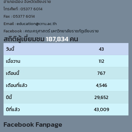
อำเภอเมือง จังหวัดเชียงราย
โทรศัพท์ : 05377 6014
Fax : 05377 6014
Email :
education@crru.ac.th
Facebook :
คณะครุศาสตร์ มหาวิทยาลัยราชภัฏเชียงราย
สถิติผู้เยี่ยมชม
187,834
คน
วันนี้
43
เมื่อวาน
112
เดือนนี้
767
เดือนที่แล้ว
4,546
ปีนี้
29,652
ปีที่แล้ว
43,009
Facebook Fanpage