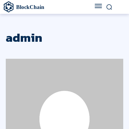
BlockChain
admin