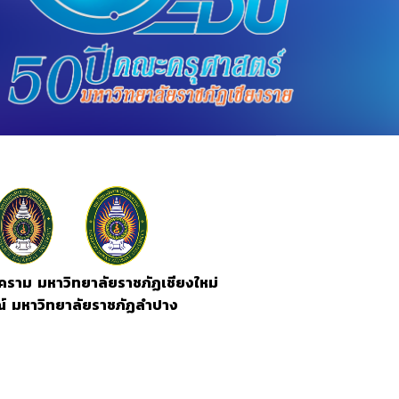
คราม มหาวิทยาลัยราชภัฏเชียงใหม่
ณ์ มหาวิทยาลัยราชภัฏลำปาง