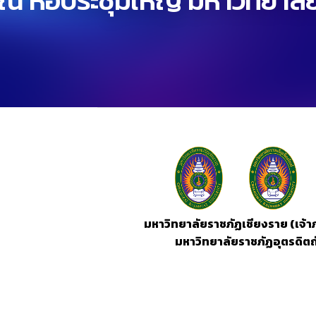
ณ หอประชุมใหญ่ มหาวิทยาลั
มหาวิทยาลัยราชภัฏเชียงราย (เจ้
มหาวิทยาลัยราชภัฏอุตรดิต