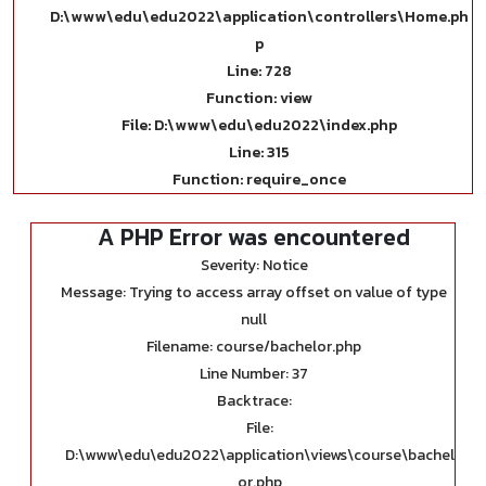
D:\www\edu\edu2022\application\controllers\Home.ph
p
Line: 728
Function: view
File: D:\www\edu\edu2022\index.php
Line: 315
Function: require_once
A PHP Error was encountered
Severity: Notice
Message: Trying to access array offset on value of type
null
Filename: course/bachelor.php
Line Number: 37
Backtrace:
File:
D:\www\edu\edu2022\application\views\course\bachel
or.php