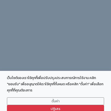
เว็บไซต์ของเราใช้คุกกี้เพื่อปรับปรุงประสบการณ์การใช้งาน คลิก
"ยอมรับ" เพื่ออนุญาตให้เราใช้คุกกี้ทั้งหมด หรือคลิก "ตั้งค่า" เพื่อเลือก
คุกกี้ที่คุณต้องการ
COPYRIGHT © 2025 FACULTY OF EDUCATION CHIANG RAI
RAJABHAT UNIVERSITY - ALL RIGHTS RESERVED.
ตั้งค่า
DESIGN:
TEMPLATEMO
DISTIBUTED BY:
THEMEWAGON
DEV BY : PU@J_CRRU
ปฏิเสธ