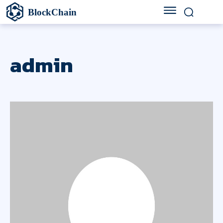
BlockChain
admin