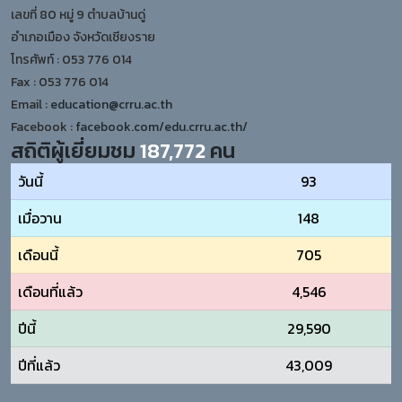
เลขที่ 80 หมู่ 9 ตำบลบ้านดู่
อำเภอเมือง จังหวัดเชียงราย
โทรศัพท์ : 053 776 014
Fax : 053 776 014
Email :
education@crru.ac.th
Facebook :
facebook.com/edu.crru.ac.th/
สถิติผู้เยี่ยมชม
187,772
คน
วันนี้
93
เมื่อวาน
148
เดือนนี้
705
เดือนที่แล้ว
4,546
ปีนี้
29,590
ปีที่แล้ว
43,009