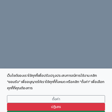
เว็บไซต์ของเราใช้คุกกี้เพื่อปรับปรุงประสบการณ์การใช้งาน คลิก
"ยอมรับ" เพื่ออนุญาตให้เราใช้คุกกี้ทั้งหมด หรือคลิก "ตั้งค่า" เพื่อเลือก
คุกกี้ที่คุณต้องการ
COPYRIGHT © 2025 FACULTY OF EDUCATION CHIANG RAI
RAJABHAT UNIVERSITY - ALL RIGHTS RESERVED.
ตั้งค่า
DESIGN:
TEMPLATEMO
DISTIBUTED BY:
THEMEWAGON
DEV BY : PU@J_CRRU
ปฏิเสธ