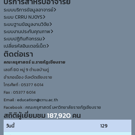
บริการสำหรับอาจารย์
ระบบบริการข้อมูลอาจารย์
ระบบ CRRU NJOYS
ระบบฐานข้อมูลงานวิจัย
ระบบงานประกันคุณภาพ
ระบบปฏิทินกิจกรรม
เปลี่ยรหัสอินเตอร์เน็ต
ติดต่อเรา
คณะครุศาสตร์ ม.ราชภัฏเชียงราย
เลขที่ 80 หมู่ 9 ตำบลบ้านดู่
อำเภอเมือง จังหวัดเชียงราย
โทรศัพท์ : 05377 6014
Fax : 05377 6014
Email :
education@crru.ac.th
Facebook :
คณะครุศาสตร์ มหาวิทยาลัยราชภัฏเชียงราย
สถิติผู้เยี่ยมชม
187,920
คน
วันนี้
129