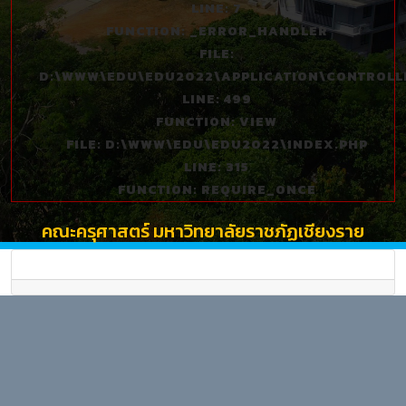
LINE: 7
FUNCTION: _ERROR_HANDLER
FILE:
D:\WWW\EDU\EDU2022\APPLICATION\CONTROLL
LINE: 499
FUNCTION: VIEW
FILE: D:\WWW\EDU\EDU2022\INDEX.PHP
LINE: 315
FUNCTION: REQUIRE_ONCE
คณะครุศาสตร์ มหาวิทยาลัยราชภัฏเชียงราย