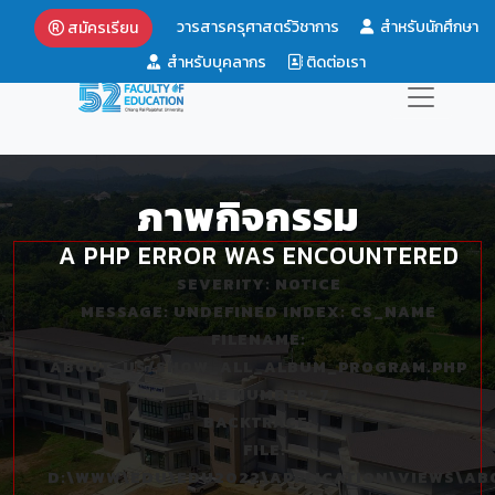
วารสารครุศาสตร์วิชาการ
สำหรับนักศึกษา
สมัครเรียน
สำหรับบุคลากร
ติดต่อเรา
ภาพกิจกรรม
A PHP ERROR WAS ENCOUNTERED
SEVERITY: NOTICE
MESSAGE: UNDEFINED INDEX: CS_NAME
FILENAME:
ABOUT_US/SHOW_ALL_ALBUM_PROGRAM.PHP
LINE NUMBER: 7
BACKTRACE:
FILE:
D:\WWW\EDU\EDU2022\APPLICATION\VIEWS\A