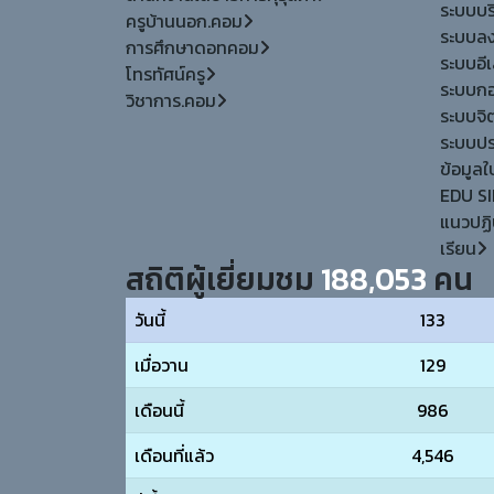
ระบบบร
ครูบ้านนอก.คอม
ระบบลง
การศึกษาดอทคอม
ระบบอีเล
โทรทัศน์ครู
ระบบกอง
วิชาการ.คอม
ระบบจิ
ระบบประ
ข้อมูล
EDU SI
แนวปฏิ
เรียน
สถิติผู้เยี่ยมชม
188,053
คน
วันนี้
133
เมื่อวาน
129
เดือนนี้
986
เดือนที่แล้ว
4,546