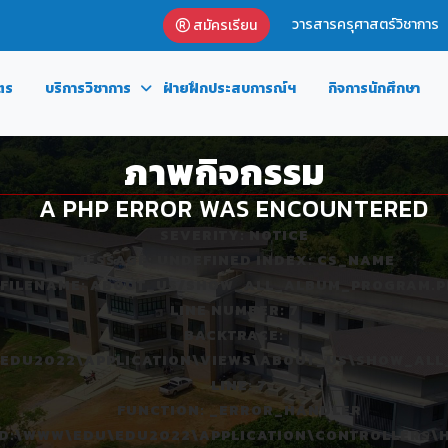
วารสารครุศาสตร์วิชาการ
สมัครเรียน
ตร
บริการวิชาการ
ฝ่ายฝึกประสบการณ์ฯ
กิจการนักศึกษา
ภาพกิจกรรม
A PHP ERROR WAS ENCOUNTERED
SEVERITY: NOTICE
MESSAGE: UNDEFINED INDEX: CS_NAME
FILENAME: ABOUT_US/SHOW_ALL_ALBUM_PROGRAM.P
LINE NUMBER: 7
BACKTRACE:
U\EDU2022\APPLICATION\VIEWS\ABOUT_US\SHOW_AL
LINE: 7
FUNCTION: _ERROR_HANDLER
: D:\WWW\EDU\EDU2022\APPLICATION\CONTROLLERS\