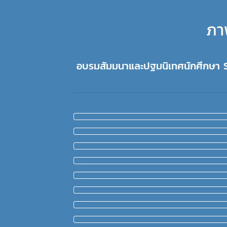
ภา
อบรมสัมมนาและปฐมนิเทศนักศึกษา S