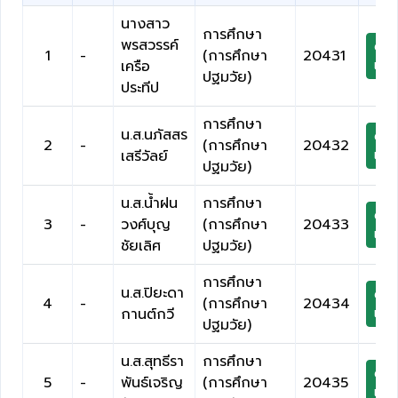
นางสาว
การศึกษา
พรสวรรค์
ดาว
1
-
(การศึกษา
20431
เครือ
เกีย
ปฐมวัย)
ประทีป
การศึกษา
น.ส.นภัสสร
ดาว
2
-
(การศึกษา
20432
เสรีวัลย์
เกีย
ปฐมวัย)
น.ส.น้ำฝน
การศึกษา
ดาว
3
-
วงศ์บุญ
(การศึกษา
20433
เกีย
ชัยเลิศ
ปฐมวัย)
การศึกษา
น.ส.ปิยะดา
ดาว
4
-
(การศึกษา
20434
กานต์กวี
เกีย
ปฐมวัย)
น.ส.สุทธีรา
การศึกษา
ดาว
5
-
พันธ์เจริญ
(การศึกษา
20435
เกีย