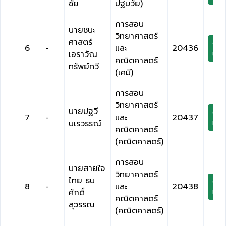
ชัย
ปฐมวัย)
การสอน
นายชนะ
วิทยาศาสตร์
ศาสตร์
ดาว
6
-
และ
20436
เอราวัณ
เกีย
คณิตศาสตร์
ทรัพย์ทวี
(เคมี)
การสอน
วิทยาศาสตร์
นายปฐวี
ดาว
7
-
และ
20437
นเรวรรณ์
เกีย
คณิตศาสตร์
(คณิตศาสตร์)
การสอน
นายสายใจ
วิทยาศาสตร์
ไทย ธน
ดาว
8
-
และ
20438
ศักดิ์
เกีย
คณิตศาสตร์
สุวรรณ
(คณิตศาสตร์)