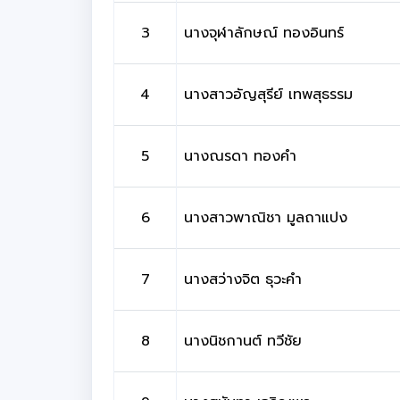
3
นางจุฬาลักษณ์ ทองอินทร์
4
นางสาวอัญสุรีย์ เทพสุธรรม
5
นางณรดา ทองคำ
6
นางสาวพาณิชา มูลถาแปง
7
นางสว่างจิต ธุวะคำ
8
นางนิชกานต์ ทวีชัย