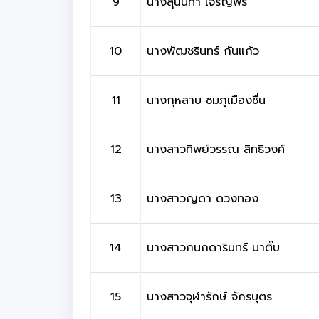
9
นางสุนันทา เจริญพร
10
นางพัฒชรินทร์ กันแก้ว
11
นางกุหลาบ ชมภูเมืองชื่น
12
นางสาวทิพย์วรรณ สิทธิวงค์
13
นางสาวญดา ดวงทอง
14
นางสาวกนกดารินทร์ มาติ๊บ
15
นางสาวจุฬารักษ์ จักรบุตร